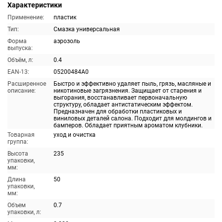
Характеристики
Применение:
пластик
Тип:
Смазка универсальная
Форма
аэрозоль
выпуска:
Объём, л:
0.4
EAN-13:
05200484A0
Расширенное
Быстро и эффективно удаляет пыль, грязь, масляные и
описание:
никотиновые загрязнения. Защищает от старения и
выгорания, восстанавливает первоначальную
структуру, обладает антистатическим эффектом.
Предназначен для обработки пластиковых и
виниловых деталей салона. Подходит для молдингов и
бамперов. Обладает приятным ароматом клубники.
Товарная
уход и очистка
группа:
Высота
235
упаковки,
мм:
Длина
50
упаковки,
мм:
Объем
0.7
упаковки, л: