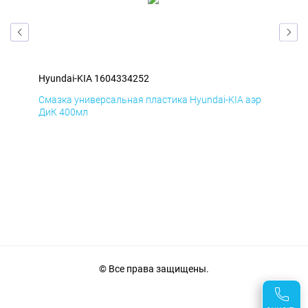
Hyundai-KIA 1604334252
Hyu
эр
Смазка универсальная пластика Hyundai-KIA аэр
Сма
ДиК 400мл
ПхВ
© Все права защищены.