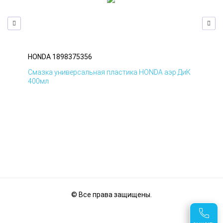
HONDA 1898375356
HO
БмД
Смазка универсальная пластика HONDA аэр ДиК
Сма
400мл
40
© Все права защищены.