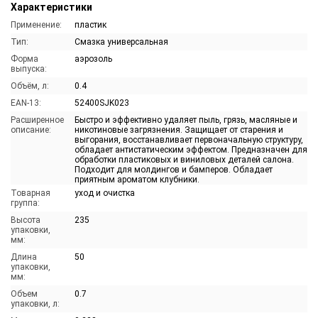
Характеристики
Применение:
пластик
Тип:
Смазка универсальная
Форма
аэрозоль
выпуска:
Объём, л:
0.4
EAN-13:
52400SJK023
Расширенное
Быстро и эффективно удаляет пыль, грязь, масляные и
описание:
никотиновые загрязнения. Защищает от старения и
выгорания, восстанавливает первоначальную структуру,
обладает антистатическим эффектом. Предназначен для
обработки пластиковых и виниловых деталей салона.
Подходит для молдингов и бамперов. Обладает
приятным ароматом клубники.
Товарная
уход и очистка
группа:
Высота
235
упаковки,
мм:
Длина
50
упаковки,
мм:
Объем
0.7
упаковки, л: