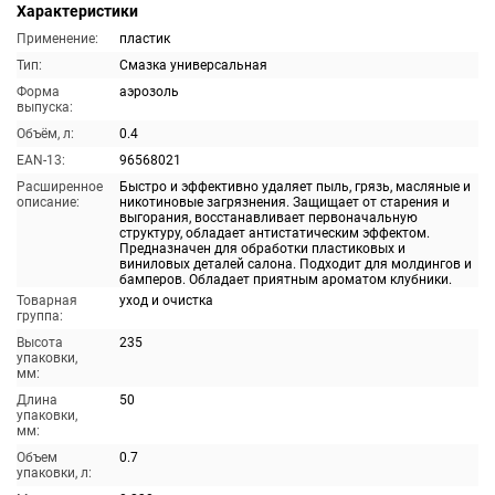
Характеристики
Применение:
пластик
Тип:
Смазка универсальная
Форма
аэрозоль
выпуска:
Объём, л:
0.4
EAN-13:
96568021
Расширенное
Быстро и эффективно удаляет пыль, грязь, масляные и
описание:
никотиновые загрязнения. Защищает от старения и
выгорания, восстанавливает первоначальную
структуру, обладает антистатическим эффектом.
Предназначен для обработки пластиковых и
виниловых деталей салона. Подходит для молдингов и
бамперов. Обладает приятным ароматом клубники.
Товарная
уход и очистка
группа:
Высота
235
упаковки,
мм:
Длина
50
упаковки,
мм:
Объем
0.7
упаковки, л: