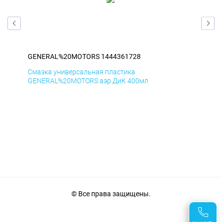
GENERAL%20MOTORS 1444361728
GE
Смазка универсальная пластика
Сма
GENERAL%20MOTORS аэр ДиК 400мл
GE
© Все права защищены.