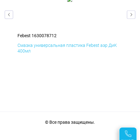
Febest 1630078712
Feb
мД
Смазка универсальная пластика Febest аэр ДиК
Сма
400мл
40
© Все права защищены.