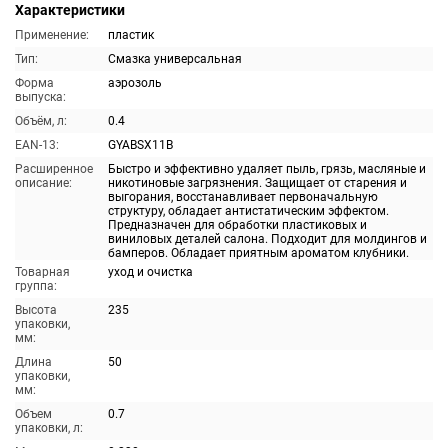
Характеристики
Применение:
пластик
Тип:
Смазка универсальная
Форма
аэрозоль
выпуска:
Объём, л:
0.4
EAN-13:
GYABSX11B
Расширенное
Быстро и эффективно удаляет пыль, грязь, масляные и
описание:
никотиновые загрязнения. Защищает от старения и
выгорания, восстанавливает первоначальную
структуру, обладает антистатическим эффектом.
Предназначен для обработки пластиковых и
виниловых деталей салона. Подходит для молдингов и
бамперов. Обладает приятным ароматом клубники.
Товарная
уход и очистка
группа:
Высота
235
упаковки,
мм:
Длина
50
упаковки,
мм:
Объем
0.7
упаковки, л: