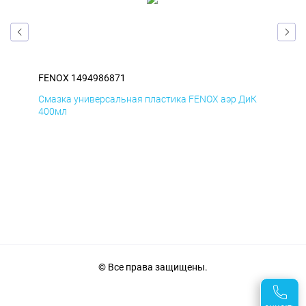
FENOX 1494986871
FEN
мД
Смазка универсальная пластика FENOX аэр ДиК
Сма
400мл
40
© Все права защищены.