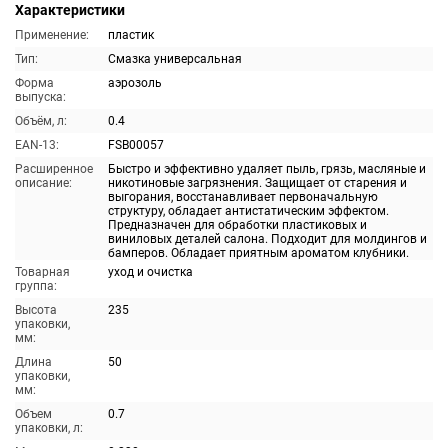
Характеристики
Применение:
пластик
Тип:
Смазка универсальная
Форма
аэрозоль
выпуска:
Объём, л:
0.4
EAN-13:
FSB00057
Расширенное
Быстро и эффективно удаляет пыль, грязь, масляные и
описание:
никотиновые загрязнения. Защищает от старения и
выгорания, восстанавливает первоначальную
структуру, обладает антистатическим эффектом.
Предназначен для обработки пластиковых и
виниловых деталей салона. Подходит для молдингов и
бамперов. Обладает приятным ароматом клубники.
Товарная
уход и очистка
группа:
Высота
235
упаковки,
мм:
Длина
50
упаковки,
мм:
Объем
0.7
упаковки, л: