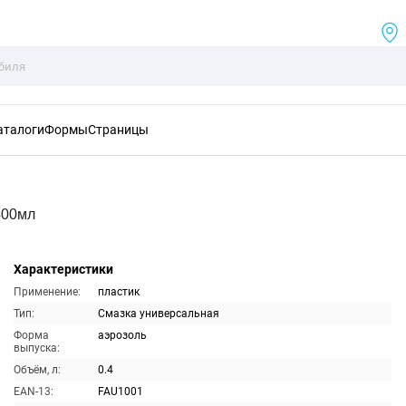
аталоги
Формы
Страницы
400мл
Характеристики
Применение:
пластик
Тип:
Смазка универсальная
Форма
аэрозоль
выпуска:
Объём, л:
0.4
EAN-13:
FAU1001