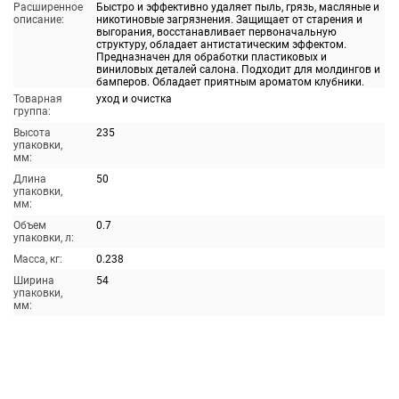
Расширенное
Быстро и эффективно удаляет пыль, грязь, масляные и
описание:
никотиновые загрязнения. Защищает от старения и
выгорания, восстанавливает первоначальную
структуру, обладает антистатическим эффектом.
Предназначен для обработки пластиковых и
виниловых деталей салона. Подходит для молдингов и
бамперов. Обладает приятным ароматом клубники.
Товарная
уход и очистка
группа:
Высота
235
упаковки,
мм:
Длина
50
упаковки,
мм:
Объем
0.7
упаковки, л:
Масса, кг:
0.238
Ширина
54
упаковки,
мм: