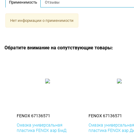
Применимость
Отзывы
Нет информации о применимости
Обратите внимание на сопутствующие товары:
FENOX 67136571
FENOX 67136571
Смазка универсальная
Смазка универсальна
пластика FENOX аэр БмД
пластика FENOX аэр Д