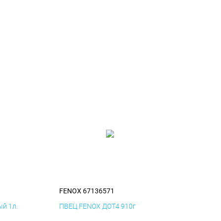
FENOX 67136571
й 1л.
ПВЕЦ FENOX ДОТ4 910г