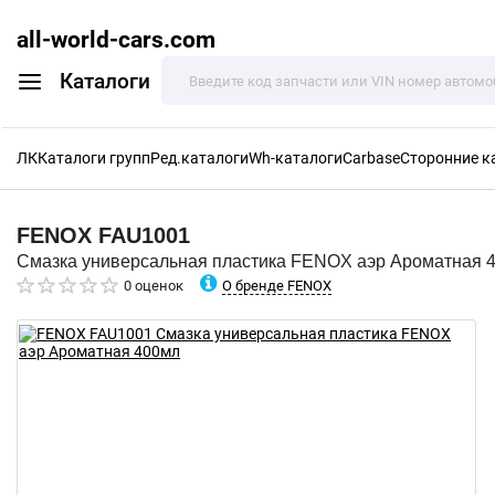
all-world-cars.com
Каталоги
ЛК
Каталоги групп
Ред.каталоги
Wh-каталоги
Carbase
Сторонние к
FENOX
FAU1001
Смазка универсальная пластика FENOX аэр Ароматная 
О бренде FENOX
0 оценок