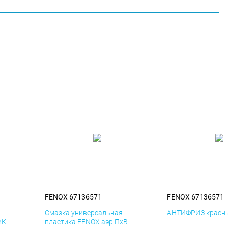
FENOX 67136571
FENOX 67136571
я
Смазка универсальная
АНТИФРИЗ красны
иК
пластика FENOX аэр ПхВ