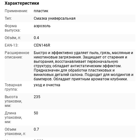
Характеристики
Применение:
пластик
Тип:
Смазка универсальная
Форма
аэрозоль
выпуска:
Объём, л:
0.4
EAN-13:
CEN146R
Расширенное
Быстро и эффективно удаляет пыль, грязь, масляные и
описание:
никотиновые загрязнения. Защищает от старения и
выгорания, восстанавливает первоначальную
структуру, обладает антистатическим эффектом.
Предназначен для обработки пластиковых и
виниловых деталей салона. Подходит для молдингов и
бамперов. Обладает приятным ароматом клубники.
Товарная
уход и очистка
группа:
Высота
235
упаковки,
мм:
Длина
50
упаковки,
мм:
Объем
0.7
упаковки, л: