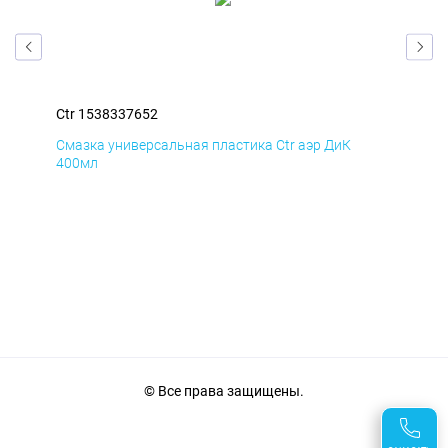
Ctr 1538337652
Ctr
Смазка универсальная пластика Ctr аэр ДиК
Сма
400мл
40
© Все права защищены.