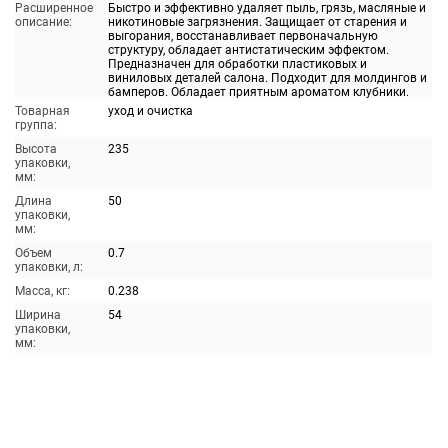
Расширенное
Быстро и эффективно удаляет пыль, грязь, масляные и
описание:
никотиновые загрязнения. Защищает от старения и
выгорания, восстанавливает первоначальную
структуру, обладает антистатическим эффектом.
Предназначен для обработки пластиковых и
виниловых деталей салона. Подходит для молдингов и
бамперов. Обладает приятным ароматом клубники.
Товарная
уход и очистка
группа:
Высота
235
упаковки,
мм:
Длина
50
упаковки,
мм:
Объем
0.7
упаковки, л:
Масса, кг:
0.238
Ширина
54
упаковки,
мм: