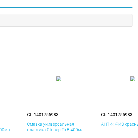
Ctr 1401755983
Ctr 1401755983
я
Смазка универсальная
АНТИФРИЗ красны
400мл
пластика Ctr аэр ПхВ 400мл