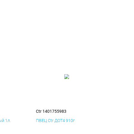
Ctr 1401755983
й 1л.
ПВЕЦ Ctr ДОТ4 910г