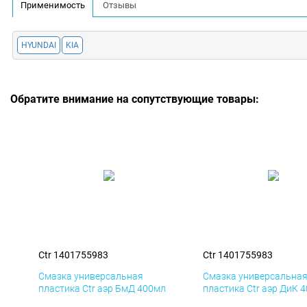
Применимость
Отзывы
HYUNDAI
KIA
Обратите внимание на сопутствующие товары:
Ctr 1401755983
Ctr 1401755983
Смазка универсальная
Смазка универсальна
пластика Ctr аэр БмД 400мл
пластика Ctr аэр ДиК 