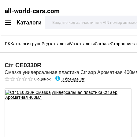
all-world-cars.com
Каталоги
ЛК
Каталоги групп
Ред.каталоги
Wh-каталоги
Carbase
Сторонние к
Ctr
CE0330R
Смазка универсальная пластика Ctr аэр Ароматная 400м
О бренде Ctr
0 оценок