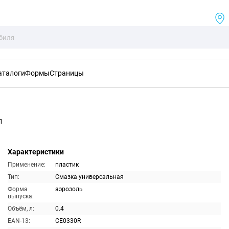
аталоги
Формы
Страницы
л
Характеристики
Применение:
пластик
Тип:
Смазка универсальная
Форма
аэрозоль
выпуска:
Объём, л:
0.4
EAN-13:
CE0330R