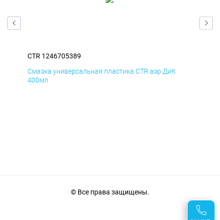
CTR 1246705389
CTR
Смазка универсальная пластика CTR аэр ДиК
Сма
400мл
40
© Все права защищены.