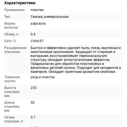
Характеристики
Применение:
пластик
Тип:
Смазка универсальная
Форма
аэрозоль
выпуска:
Объём, л:
0.4
EAN-13:
CVKK57
Расширенное
Быстро и эффективно удаляет пыль, грязь, масляные и
описание:
никотиновые загрязнения. Защищает от старения и
выгорания, восстанавливает первоначальную
структуру, обладает антистатическим эффектом.
Предназначен для обработки пластиковых и
виниловых деталей салона. Подходит для молдингов и
бамперов. Обладает приятным ароматом клубники.
Товарная
уход и очистка
группа:
Высота
235
упаковки,
мм:
Длина
50
упаковки,
мм:
Объем
0.7
упаковки, л: