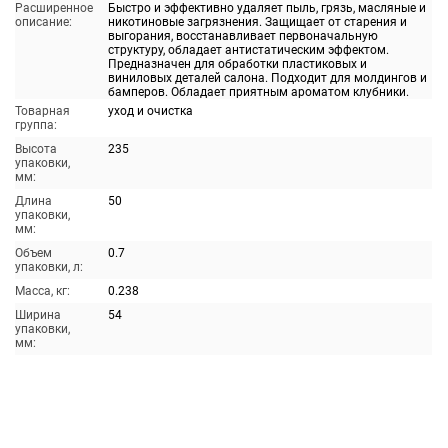
Расширенное
Быстро и эффективно удаляет пыль, грязь, масляные и
описание:
никотиновые загрязнения. Защищает от старения и
выгорания, восстанавливает первоначальную
структуру, обладает антистатическим эффектом.
Предназначен для обработки пластиковых и
виниловых деталей салона. Подходит для молдингов и
бамперов. Обладает приятным ароматом клубники.
Товарная
уход и очистка
группа:
Высота
235
упаковки,
мм:
Длина
50
упаковки,
мм:
Объем
0.7
упаковки, л:
Масса, кг:
0.238
Ширина
54
упаковки,
мм: