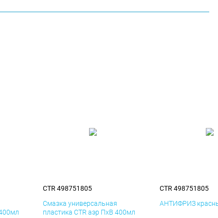
CTR 498751805
CTR 498751805
я
Смазка универсальная
АНТИФРИЗ красны
 400мл
пластика CTR аэр ПхВ 400мл