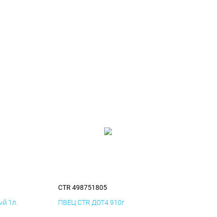
CTR 498751805
й 1л.
ПВЕЦ CTR ДОТ4 910г