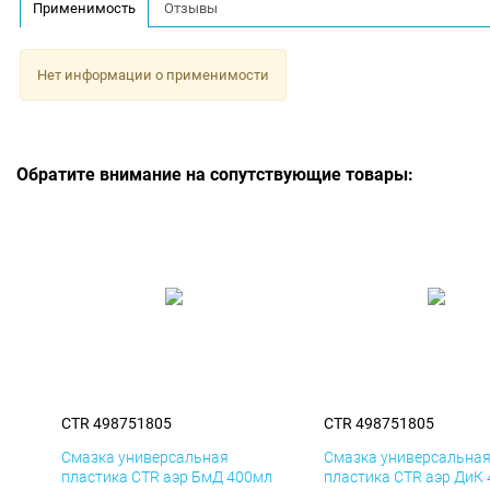
Применимость
Отзывы
Нет информации о применимости
Обратите внимание на сопутствующие товары:
CTR 498751805
CTR 498751805
Смазка универсальная
Смазка универсальна
пластика CTR аэр БмД 400мл
пластика CTR аэр ДиК