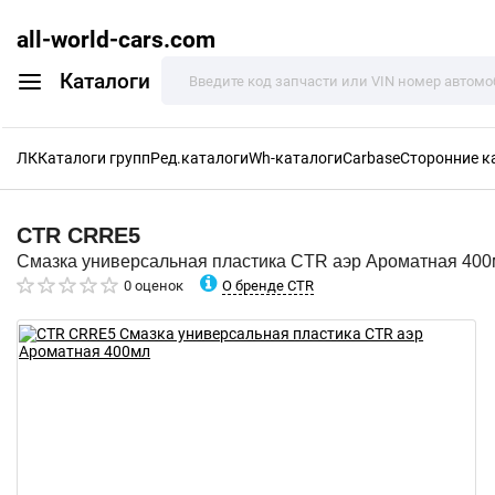
all-world-cars.com
Каталоги
ЛК
Каталоги групп
Ред.каталоги
Wh-каталоги
Carbase
Сторонние к
CTR
CRRE5
Смазка универсальная пластика CTR аэр Ароматная 40
О бренде CTR
0 оценок