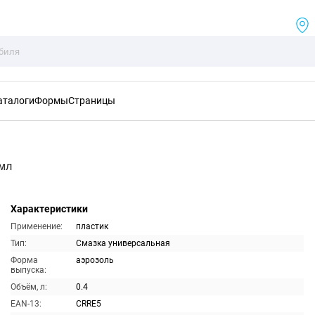
аталоги
Формы
Страницы
0мл
Характеристики
Применение:
пластик
Тип:
Смазка универсальная
Форма
аэрозоль
выпуска:
Объём, л:
0.4
EAN-13:
CRRE5