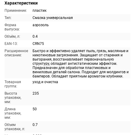
Характеристики
Применение:
пластик
Тип:
Смазка универсальная
Форма
аэрозоль
выпуска:
Объём, л:
0.4
EAN-13:
CRN75
Расширенное
Быстро и эффективно удаляет пыль, грязь, масляные и
описание:
никотиновые загрязнения. Защищает от старения и
выгорания, восстанавливает первоначальную
структуру, обладает антистатическим эффектом.
Предназначен для обработки пластиковых и
виниловых деталей салона. Подходит для молдингов и
бамперов. Обладает приятным ароматом клубники.
Товарная
уход и очистка
группа:
Высота
235
упаковки,
мм:
Длина
50
упаковки,
мм:
Объем
0.7
упаковки, л: