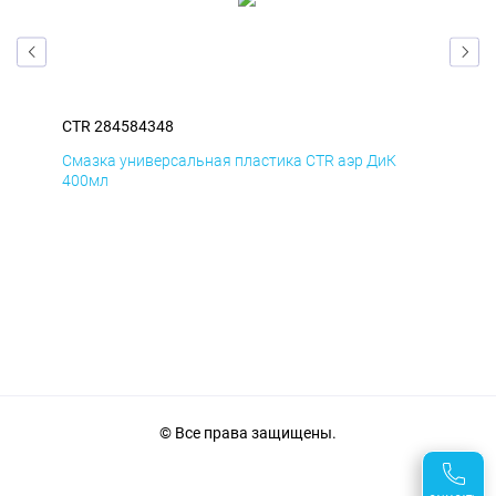
CTR 284584348
CTR
Смазка универсальная пластика CTR аэр ДиК
Сма
400мл
40
© Все права защищены.