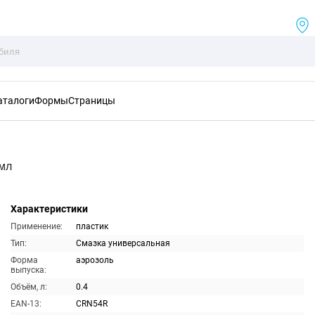
аталоги
Формы
Страницы
0мл
Характеристики
Применение:
пластик
Тип:
Смазка универсальная
Форма
аэрозоль
выпуска:
Объём, л:
0.4
EAN-13:
CRN54R