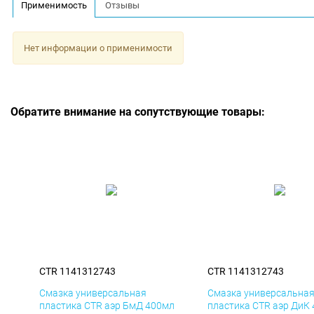
Применимость
Отзывы
Нет информации о применимости
Обратите внимание на сопутствующие товары:
CTR 1141312743
CTR 1141312743
Смазка универсальная
Смазка универсальна
пластика CTR аэр БмД 400мл
пластика CTR аэр ДиК