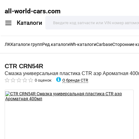
all-world-cars.com
Каталоги
ЛК
Каталоги групп
Ред.каталоги
Wh-каталоги
Carbase
Сторонние к
CTR
CRN54R
Смазка универсальная пластика CTR аэр Ароматная 40
О бренде CTR
0 оценок