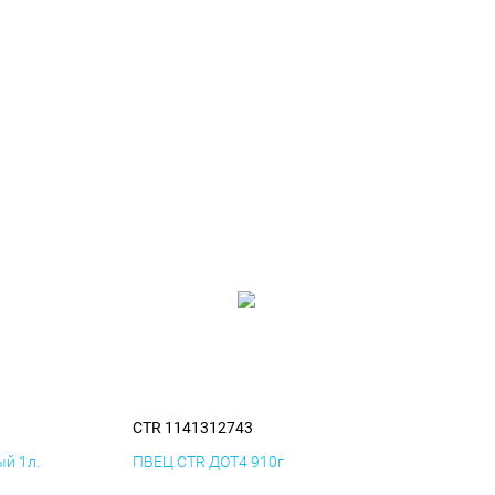
CTR 1141312743
й 1л.
ПВЕЦ CTR ДОТ4 910г