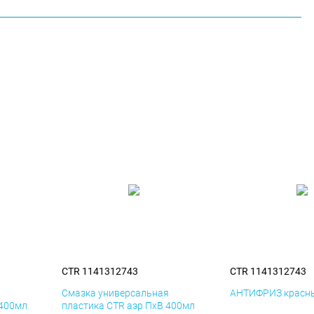
CTR 1141312743
CTR 1141312743
я
Смазка универсальная
АНТИФРИЗ красны
 400мл
пластика CTR аэр ПхВ 400мл