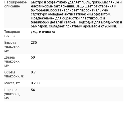
Расширенное
Быстро и эффективно удаляет пыль, грязь, масляные и
описание:
никотиновые загрязнения. Защищает от старения и
выгорания, восстанавливает первоначальную
структуру, обладает антистатическим эффектом.
Предназначен для обработки пластиковых и
виниловых деталей салона. Подходит для молдингов и
бамперов. Обладает приятным ароматом клубники.
Товарная
уход и очистка
группа:
Высота
235
упаковки,
мм:
Длина
50
упаковки,
мм:
Объем
0.7
упаковки, л:
Масса, кг:
0.238
Ширина
54
упаковки,
мм: