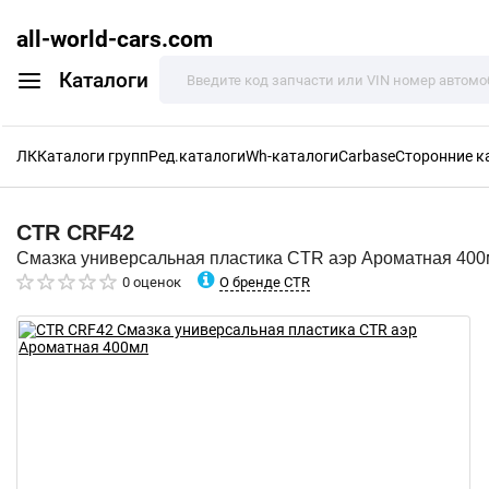
all-world-cars.com
Каталоги
ЛК
Каталоги групп
Ред.каталоги
Wh-каталоги
Carbase
Сторонние к
CTR
CRF42
Смазка универсальная пластика CTR аэр Ароматная 40
О бренде CTR
0 оценок