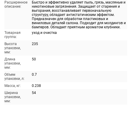
Расширенное
Быстро и эффективно удаляет пыль, грязь, масляные и
описание:
никотиновые загрязнения. Защищает от старения и
выгорания, восстанавливает первоначальную
структуру, обладает антистатическим эффектом.
Предназначен для обработки пластиковых и
виниловых деталей салона. Подходит для молдингов и
бамперов. Обладает приятным ароматом клубники.
Товарная
уход и очистка
группа:
Высота
235
упаковки,
мм:
Длина
50
упаковки,
мм:
Объем
0.7
упаковки, л:
Масса, кг:
0.238
Ширина
54
упаковки,
мм: