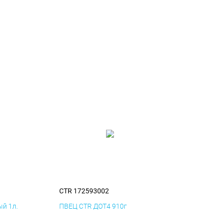
CTR 172593002
й 1л.
ПВЕЦ CTR ДОТ4 910г