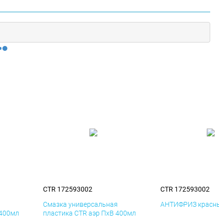
CTR 172593002
CTR 172593002
я
Смазка универсальная
АНТИФРИЗ красны
 400мл
пластика CTR аэр ПхВ 400мл