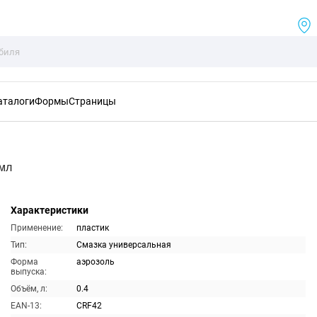
аталоги
Формы
Страницы
0мл
Характеристики
Применение:
пластик
Тип:
Смазка универсальная
Форма
аэрозоль
выпуска:
Объём, л:
0.4
EAN-13:
CRF42