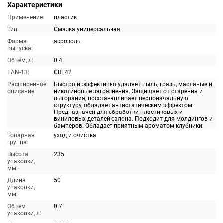
Характеристики
Применение:
пластик
Тип:
Смазка универсальная
Форма
аэрозоль
выпуска:
Объём, л:
0.4
EAN-13:
CRF42
Расширенное
Быстро и эффективно удаляет пыль, грязь, масляные и
описание:
никотиновые загрязнения. Защищает от старения и
выгорания, восстанавливает первоначальную
структуру, обладает антистатическим эффектом.
Предназначен для обработки пластиковых и
виниловых деталей салона. Подходит для молдингов и
бамперов. Обладает приятным ароматом клубники.
Товарная
уход и очистка
группа:
Высота
235
упаковки,
мм:
Длина
50
упаковки,
мм:
Объем
0.7
упаковки, л: