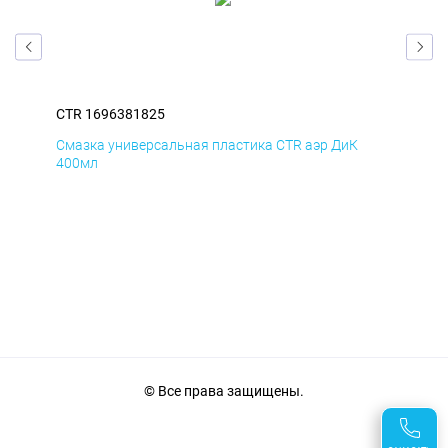
CTR 1696381825
CTR
Смазка универсальная пластика CTR аэр ДиК
Сма
400мл
40
© Все права защищены.