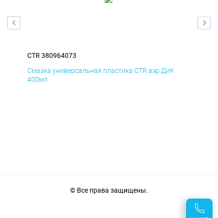
CTR 380964073
CTR
Смазка универсальная пластика CTR аэр ДиК
Сма
400мл
40
© Все права защищены.