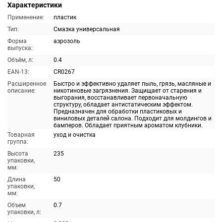
Характеристики
Применение:
пластик
Тип:
Смазка универсальная
Форма
аэрозоль
выпуска:
Объём, л:
0.4
EAN-13:
CR0267
Расширенное
Быстро и эффективно удаляет пыль, грязь, масляные и
описание:
никотиновые загрязнения. Защищает от старения и
выгорания, восстанавливает первоначальную
структуру, обладает антистатическим эффектом.
Предназначен для обработки пластиковых и
виниловых деталей салона. Подходит для молдингов и
бамперов. Обладает приятным ароматом клубники.
Товарная
уход и очистка
группа:
Высота
235
упаковки,
мм:
Длина
50
упаковки,
мм:
Объем
0.7
упаковки, л: