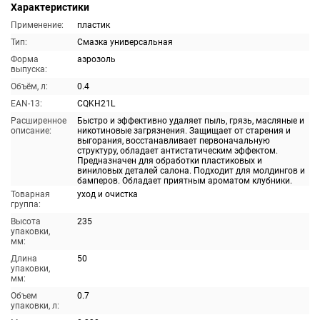
Характеристики
Применение:
пластик
Тип:
Смазка универсальная
Форма
аэрозоль
выпуска:
Объём, л:
0.4
EAN-13:
CQKH21L
Расширенное
Быстро и эффективно удаляет пыль, грязь, масляные и
описание:
никотиновые загрязнения. Защищает от старения и
выгорания, восстанавливает первоначальную
структуру, обладает антистатическим эффектом.
Предназначен для обработки пластиковых и
виниловых деталей салона. Подходит для молдингов и
бамперов. Обладает приятным ароматом клубники.
Товарная
уход и очистка
группа:
Высота
235
упаковки,
мм:
Длина
50
упаковки,
мм:
Объем
0.7
упаковки, л: