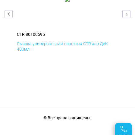
CTR 80100595
CTR
Смазка универсальная пластика CTR аэр ДиК
Сма
400мл
40
© Все права защищены.