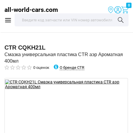
0
all-world-cars.com
CTR
CQKH21L
Смазка универсальная пластика CTR аэр Ароматная
400мл
О бренде CTR
0 оценок