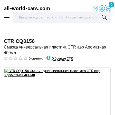
0
all-world-cars.com
CTR
CQ0156
Смазка универсальная пластика CTR аэр Ароматная
400мл
О бренде CTR
0 оценок