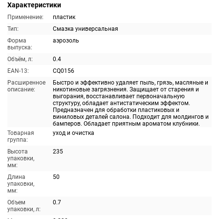
Характеристики
Применение:
пластик
Тип:
Смазка универсальная
Форма
аэрозоль
выпуска:
Объём, л:
0.4
EAN-13:
CQ0156
Расширенное
Быстро и эффективно удаляет пыль, грязь, масляные и
описание:
никотиновые загрязнения. Защищает от старения и
выгорания, восстанавливает первоначальную
структуру, обладает антистатическим эффектом.
Предназначен для обработки пластиковых и
виниловых деталей салона. Подходит для молдингов и
бамперов. Обладает приятным ароматом клубники.
Товарная
уход и очистка
группа:
Высота
235
упаковки,
мм:
Длина
50
упаковки,
мм:
Объем
0.7
упаковки, л: