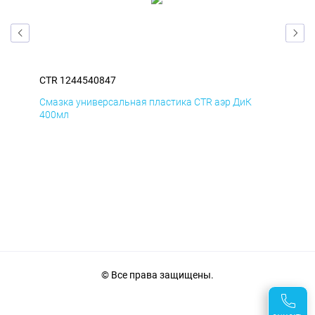
CTR 1244540847
CTR
Смазка универсальная пластика CTR аэр ДиК
Сма
400мл
40
© Все права защищены.