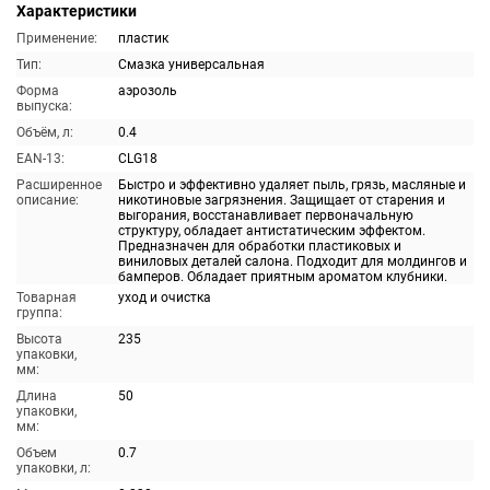
Характеристики
Применение:
пластик
Тип:
Смазка универсальная
Форма
аэрозоль
выпуска:
Объём, л:
0.4
EAN-13:
CLG18
Расширенное
Быстро и эффективно удаляет пыль, грязь, масляные и
описание:
никотиновые загрязнения. Защищает от старения и
выгорания, восстанавливает первоначальную
структуру, обладает антистатическим эффектом.
Предназначен для обработки пластиковых и
виниловых деталей салона. Подходит для молдингов и
бамперов. Обладает приятным ароматом клубники.
Товарная
уход и очистка
группа:
Высота
235
упаковки,
мм:
Длина
50
упаковки,
мм:
Объем
0.7
упаковки, л: