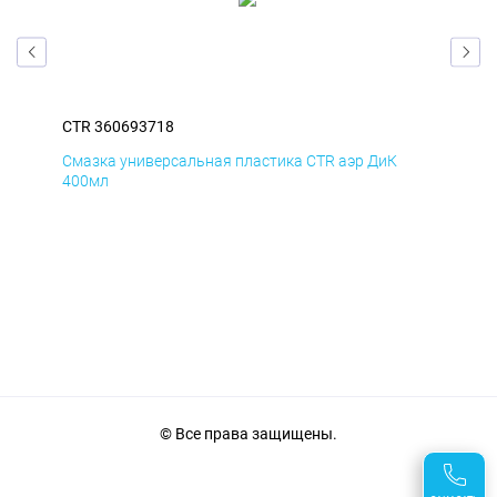
CTR 360693718
CTR
Смазка универсальная пластика CTR аэр ДиК
Сма
400мл
40
© Все права защищены.