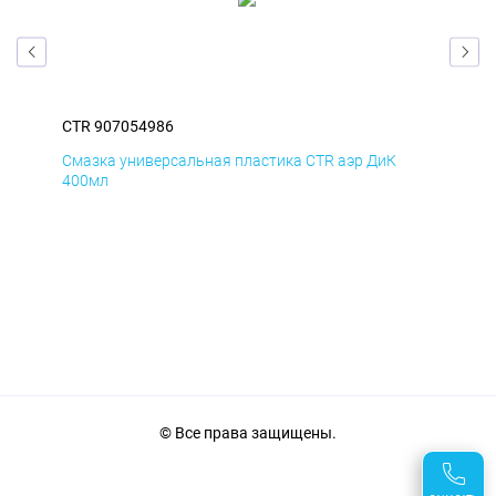
CTR 907054986
CTR
Смазка универсальная пластика CTR аэр ДиК
Сма
400мл
40
© Все права защищены.