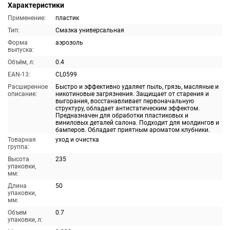
Характеристики
Применение:
пластик
Тип:
Смазка универсальная
Форма
аэрозоль
выпуска:
Объём, л:
0.4
EAN-13:
CL0599
Расширенное
Быстро и эффективно удаляет пыль, грязь, масляные и
описание:
никотиновые загрязнения. Защищает от старения и
выгорания, восстанавливает первоначальную
структуру, обладает антистатическим эффектом.
Предназначен для обработки пластиковых и
виниловых деталей салона. Подходит для молдингов и
бамперов. Обладает приятным ароматом клубники.
Товарная
уход и очистка
группа:
Высота
235
упаковки,
мм:
Длина
50
упаковки,
мм:
Объем
0.7
упаковки, л: