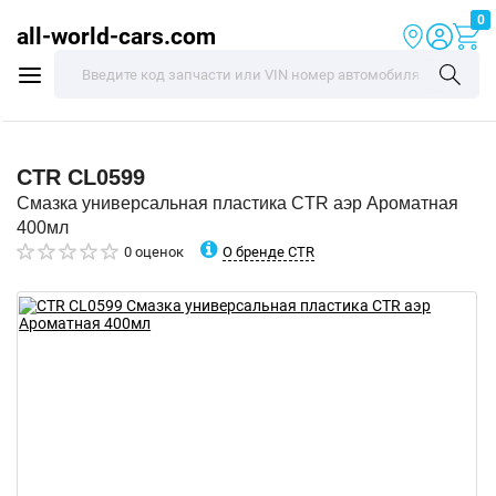
0
all-world-cars.com
CTR
CL0599
Смазка универсальная пластика CTR аэр Ароматная
400мл
О бренде CTR
0 оценок