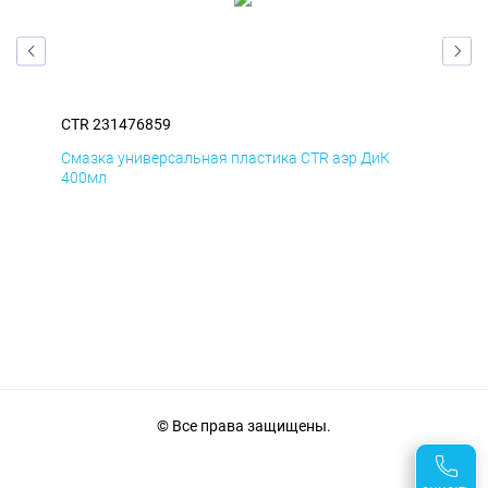
CTR 231476859
CTR
Смазка универсальная пластика CTR аэр ДиК
Сма
400мл
40
© Все права защищены.