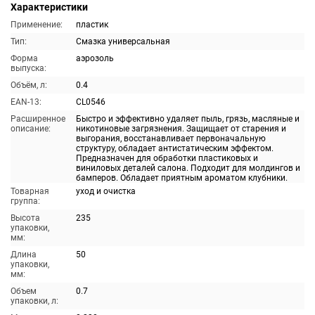
Характеристики
Применение:
пластик
Тип:
Смазка универсальная
Форма
аэрозоль
выпуска:
Объём, л:
0.4
EAN-13:
CL0546
Расширенное
Быстро и эффективно удаляет пыль, грязь, масляные и
описание:
никотиновые загрязнения. Защищает от старения и
выгорания, восстанавливает первоначальную
структуру, обладает антистатическим эффектом.
Предназначен для обработки пластиковых и
виниловых деталей салона. Подходит для молдингов и
бамперов. Обладает приятным ароматом клубники.
Товарная
уход и очистка
группа:
Высота
235
упаковки,
мм:
Длина
50
упаковки,
мм:
Объем
0.7
упаковки, л: