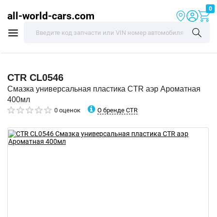
0
all-world-cars.com
CTR
CL0546
Смазка универсальная пластика CTR аэр Ароматная
400мл
О бренде CTR
0 оценок