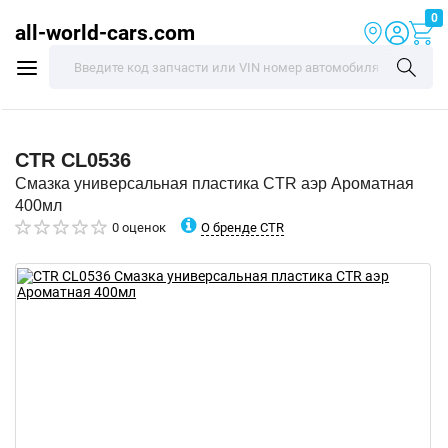
0
all-world-cars.com
CTR
CL0536
Смазка универсальная пластика CTR аэр Ароматная
400мл
О бренде CTR
0 оценок