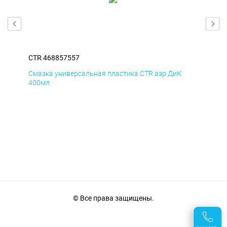
CTR 468857557
CTR
Смазка универсальная пластика CTR аэр ДиК
Сма
400мл
40
© Все права защищены.