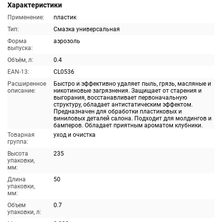
Характеристики
Применение:
пластик
Тип:
Смазка универсальная
Форма
аэрозоль
выпуска:
Объём, л:
0.4
EAN-13:
CL0536
Расширенное
Быстро и эффективно удаляет пыль, грязь, масляные и
описание:
никотиновые загрязнения. Защищает от старения и
выгорания, восстанавливает первоначальную
структуру, обладает антистатическим эффектом.
Предназначен для обработки пластиковых и
виниловых деталей салона. Подходит для молдингов и
бамперов. Обладает приятным ароматом клубники.
Товарная
уход и очистка
группа:
Высота
235
упаковки,
мм:
Длина
50
упаковки,
мм:
Объем
0.7
упаковки, л: