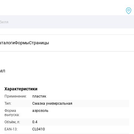
аталоги
Формы
Страницы
0мл
Характеристики
Применение:
пластик
Тип:
Смазка универсальная
Форма
аэрозоль
выпуска:
Объём, л:
0.4
EAN-13:
CL0410