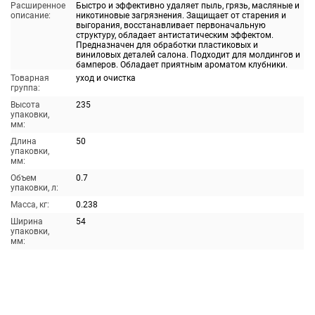
Расширенное
Быстро и эффективно удаляет пыль, грязь, масляные и
описание:
никотиновые загрязнения. Защищает от старения и
выгорания, восстанавливает первоначальную
структуру, обладает антистатическим эффектом.
Предназначен для обработки пластиковых и
виниловых деталей салона. Подходит для молдингов и
бамперов. Обладает приятным ароматом клубники.
Товарная
уход и очистка
группа:
Высота
235
упаковки,
мм:
Длина
50
упаковки,
мм:
Объем
0.7
упаковки, л:
Масса, кг:
0.238
Ширина
54
упаковки,
мм: