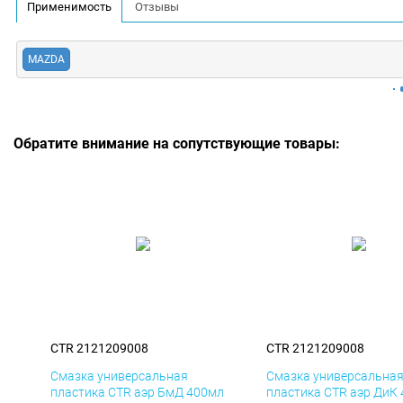
Применимость
Отзывы
MAZDA
Обратите внимание на сопутствующие товары:
CTR 2121209008
CTR 2121209008
Смазка универсальная
Смазка универсальна
пластика CTR аэр БмД 400мл
пластика CTR аэр ДиК