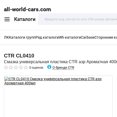
all-world-cars.com
Каталоги
ЛК
Каталоги групп
Ред.каталоги
Wh-каталоги
Carbase
Сторонние к
CTR
CL0410
Смазка универсальная пластика CTR аэр Ароматная 40
О бренде CTR
0 оценок