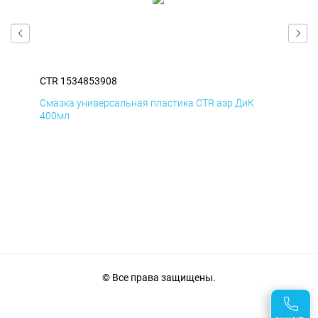
CTR 1534853908
CTR
Смазка универсальная пластика CTR аэр ДиК
Сма
400мл
40
© Все права защищены.