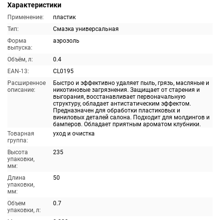
Характеристики
Применение:
пластик
Тип:
Смазка универсальная
Форма
аэрозоль
выпуска:
Объём, л:
0.4
EAN-13:
CL0195
Расширенное
Быстро и эффективно удаляет пыль, грязь, масляные и
описание:
никотиновые загрязнения. Защищает от старения и
выгорания, восстанавливает первоначальную
структуру, обладает антистатическим эффектом.
Предназначен для обработки пластиковых и
виниловых деталей салона. Подходит для молдингов и
бамперов. Обладает приятным ароматом клубники.
Товарная
уход и очистка
группа:
Высота
235
упаковки,
мм:
Длина
50
упаковки,
мм:
Объем
0.7
упаковки, л: