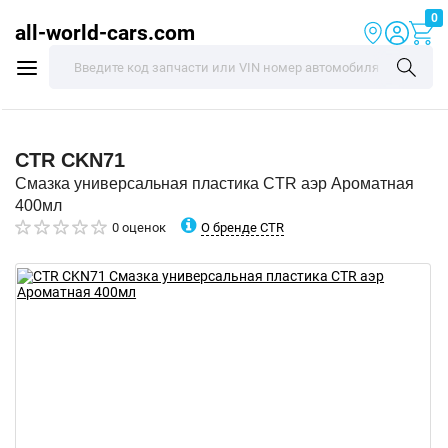
0
all-world-cars.com
CTR
CKN71
Смазка универсальная пластика CTR аэр Ароматная
400мл
О бренде CTR
0 оценок