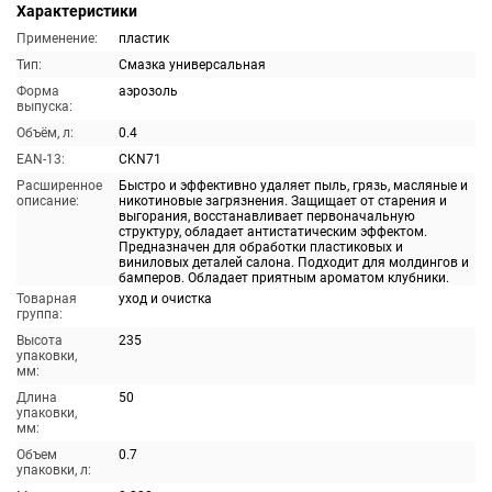
Характеристики
Применение:
пластик
Тип:
Смазка универсальная
Форма
аэрозоль
выпуска:
Объём, л:
0.4
EAN-13:
CKN71
Расширенное
Быстро и эффективно удаляет пыль, грязь, масляные и
описание:
никотиновые загрязнения. Защищает от старения и
выгорания, восстанавливает первоначальную
структуру, обладает антистатическим эффектом.
Предназначен для обработки пластиковых и
виниловых деталей салона. Подходит для молдингов и
бамперов. Обладает приятным ароматом клубники.
Товарная
уход и очистка
группа:
Высота
235
упаковки,
мм:
Длина
50
упаковки,
мм:
Объем
0.7
упаковки, л: