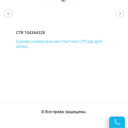
CTR 104344328
CTR
Смазка универсальная пластика CTR аэр ДиК
Сма
400мл
40
© Все права защищены.