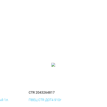
CTR 2043264817
й 1л.
ПВЕЦ CTR ДОТ4 910г