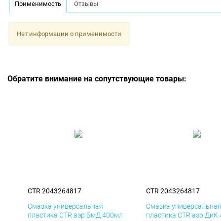
Применимость
Отзывы
Нет информации о применимости
Обратите внимание на сопутствующие товары:
CTR 2043264817
CTR 2043264817
Смазка универсальная
Смазка универсальна
пластика CTR аэр БмД 400мл
пластика CTR аэр ДиК