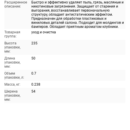
Расширенное
Быстро и эффективно удаляет пыль, грязь, масляные и
описание:
никотиновые загрязнения. Защищает от старения и
выгорания, восстанавливает первоначальную
структуру, обладает антистатическим эффектом.
Предназначен для обработки пластиковых и
виниловых деталей салона. Подходит для молдингов и
бамперов. Обладает приятным ароматом клубники.
Товарная
уход и очистка
группа:
Высота
235
упаковки,
мм:
Длина
50
упаковки,
мм:
Объем
0.7
упаковки, л:
Масса, кг:
0.238
Ширина
54
упаковки,
мм: