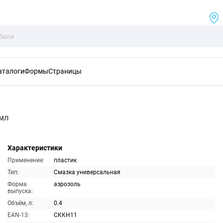
аталоги
Формы
Страницы
0мл
Характеристики
Применение:
пластик
Тип:
Смазка универсальная
Форма
аэрозоль
выпуска:
Объём, л:
0.4
EAN-13:
CKKH11