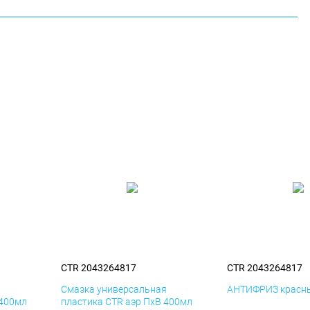
CTR 2043264817
CTR 2043264817
я
Смазка универсальная
АНТИФРИЗ красны
 400мл
пластика CTR аэр ПхВ 400мл