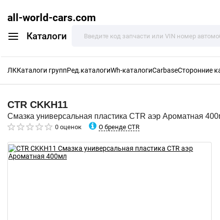
all-world-cars.com
Каталоги
ЛК
Каталоги групп
Ред.каталоги
Wh-каталоги
Carbase
Сторонние к
CTR
CKKH11
Смазка универсальная пластика CTR аэр Ароматная 40
О бренде CTR
0 оценок