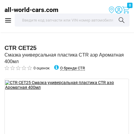
0
all-world-cars.com
CTR
CET25
Смазка универсальная пластика CTR аэр Ароматная
400мл
О бренде CTR
0 оценок