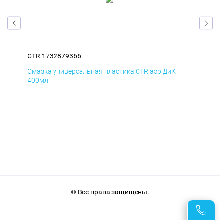
CTR 1732879366
CTR
Смазка универсальная пластика CTR аэр ДиК
Сма
400мл
40
© Все права защищены.