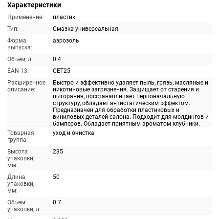
Характеристики
Применение:
пластик
Тип:
Смазка универсальная
Форма
аэрозоль
выпуска:
Объём, л:
0.4
EAN-13:
CET25
Расширенное
Быстро и эффективно удаляет пыль, грязь, масляные и
описание:
никотиновые загрязнения. Защищает от старения и
выгорания, восстанавливает первоначальную
структуру, обладает антистатическим эффектом.
Предназначен для обработки пластиковых и
виниловых деталей салона. Подходит для молдингов и
бамперов. Обладает приятным ароматом клубники.
Товарная
уход и очистка
группа:
Высота
235
упаковки,
мм:
Длина
50
упаковки,
мм:
Объем
0.7
упаковки, л: