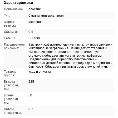
Характеристики
Применение:
пластик
Тип:
Смазка универсальная
Форма
аэрозоль
выпуска:
Объём, л:
0.4
EAN-13:
CESS3R
Расширенное
Быстро и эффективно удаляет пыль, грязь, масляные и
описание:
никотиновые загрязнения. Защищает от старения и
выгорания, восстанавливает первоначальную
структуру, обладает антистатическим эффектом.
Предназначен для обработки пластиковых и
виниловых деталей салона. Подходит для молдингов и
бамперов. Обладает приятным ароматом клубники.
Товарная
уход и очистка
группа:
Высота
235
упаковки,
мм:
Длина
50
упаковки,
мм:
Объем
0.7
упаковки, л: