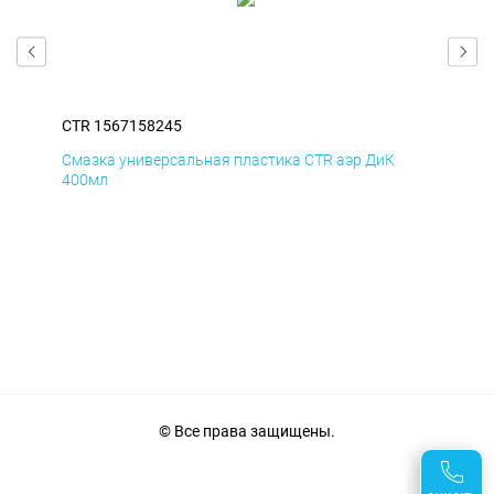
CTR 1567158245
CTR
Смазка универсальная пластика CTR аэр ДиК
Сма
400мл
40
© Все права защищены.