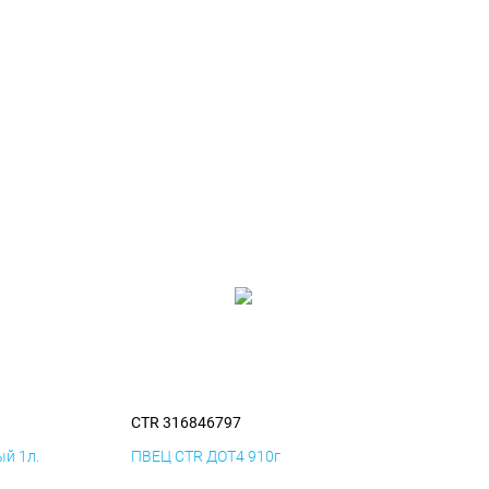
CTR 316846797
й 1л.
ПВЕЦ CTR ДОТ4 910г