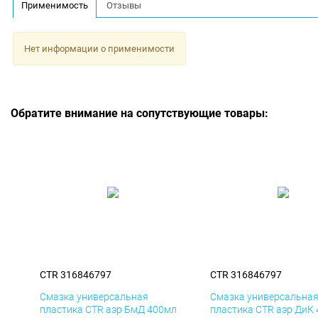
Применимость
Отзывы
Нет информации о применимости
Обратите внимание на сопутствующие товары:
CTR 316846797
CTR 316846797
Смазка универсальная
Смазка универсальна
пластика CTR аэр БмД 400мл
пластика CTR аэр ДиК