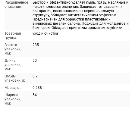
Расширенное
Быстро и эффективно удаляет пыль, грязь, масляные и
описание:
никотиновые загрязнения. Защищает от старения и
выгорания, восстанавливает первоначальную
структуру, обладает антистатическим эффектом.
Предназначен для обработки пластиковых и
виниловых деталей салона. Подходит для молдингов и
бамперов. Обладает приятным ароматом клубники.
Товарная
уход и очистка
группа:
Высота
235
упаковки,
мм:
Длина
50
упаковки,
мм:
Объем
0.7
упаковки, л:
Масса, кг:
0.238
Ширина
54
упаковки,
мм: