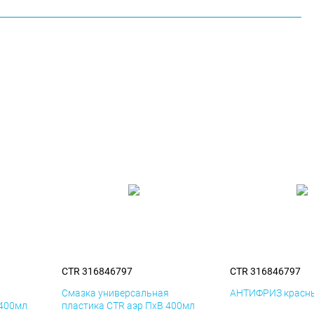
CTR 316846797
CTR 316846797
я
Смазка универсальная
АНТИФРИЗ красны
 400мл
пластика CTR аэр ПхВ 400мл