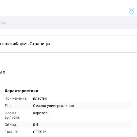
аталоги
Формы
Страницы
0мл
Характеристики
Применение:
пластик
Тип:
Смазка универсальная
Форма
аэрозоль
выпуска:
Объём, л:
0.4
EAN-13:
CEKS16L