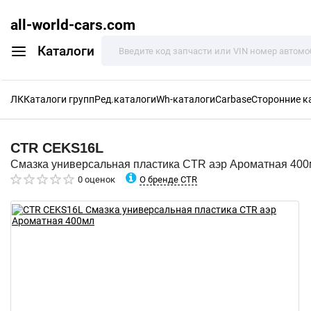
all-world-cars.com
Каталоги
ЛК
Каталоги групп
Ред.каталоги
Wh-каталоги
Carbase
Сторонние к
CTR
CEKS16L
Смазка универсальная пластика CTR аэр Ароматная 40
О бренде CTR
0 оценок