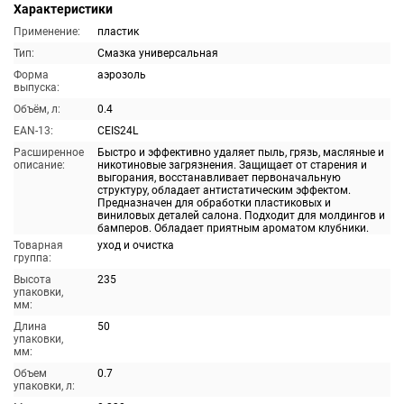
Характеристики
Применение:
пластик
Тип:
Смазка универсальная
Форма
аэрозоль
выпуска:
Объём, л:
0.4
EAN-13:
CEIS24L
Расширенное
Быстро и эффективно удаляет пыль, грязь, масляные и
описание:
никотиновые загрязнения. Защищает от старения и
выгорания, восстанавливает первоначальную
структуру, обладает антистатическим эффектом.
Предназначен для обработки пластиковых и
виниловых деталей салона. Подходит для молдингов и
бамперов. Обладает приятным ароматом клубники.
Товарная
уход и очистка
группа:
Высота
235
упаковки,
мм:
Длина
50
упаковки,
мм:
Объем
0.7
упаковки, л: