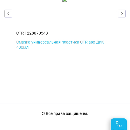
CTR 1228070543
CTR
Смазка универсальная пластика CTR аэр ДиК
Сма
400мл
40
© Все права защищены.