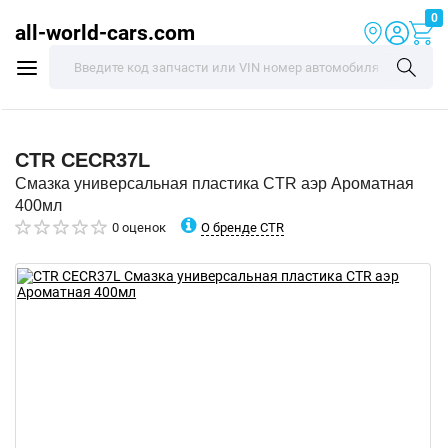
0
all-world-cars.com
CTR
CECR37L
Смазка универсальная пластика CTR аэр Ароматная
400мл
О бренде CTR
0 оценок