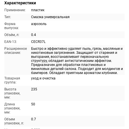
Характеристики
Применение:
пластик
Тип:
Смазка универсальная
Форма
аэрозоль
выпуска:
Объём, л:
0.4
EAN-13:
CECR37L
Расширенное
Быстро и эффективно удаляет пыль, грязь, масляные и
описание:
никотиновые загрязнения. Защищает от старения и
выгорания, восстанавливает первоначальную
структуру, обладает антистатическим эффектом.
Предназначен для обработки пластиковых и
виниловых деталей салона. Подходит для молдингов и
бамперов. Обладает приятным ароматом клубники.
Товарная
уход и очистка
группа:
Высота
235
упаковки,
мм:
Длина
50
упаковки,
мм:
Объем
0.7
упаковки, л: