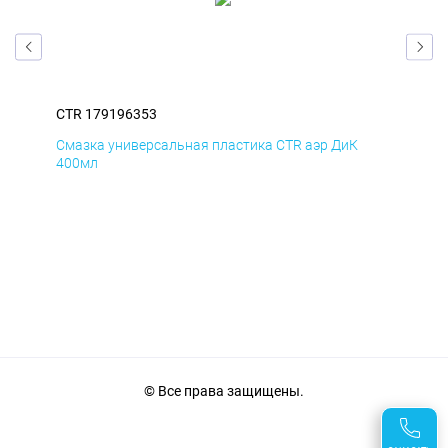
CTR 179196353
CTR
Смазка универсальная пластика CTR аэр ДиК
Сма
400мл
40
© Все права защищены.