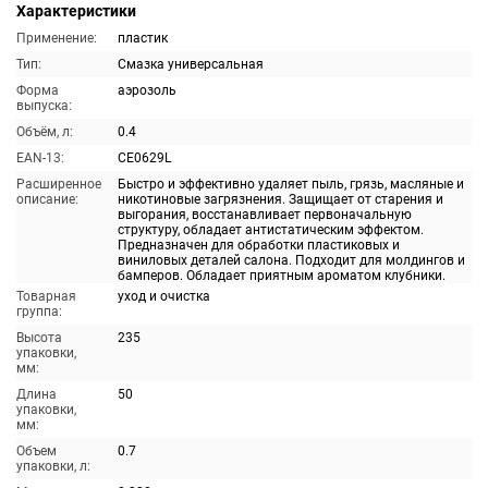
Характеристики
Применение:
пластик
Тип:
Смазка универсальная
Форма
аэрозоль
выпуска:
Объём, л:
0.4
EAN-13:
CE0629L
Расширенное
Быстро и эффективно удаляет пыль, грязь, масляные и
описание:
никотиновые загрязнения. Защищает от старения и
выгорания, восстанавливает первоначальную
структуру, обладает антистатическим эффектом.
Предназначен для обработки пластиковых и
виниловых деталей салона. Подходит для молдингов и
бамперов. Обладает приятным ароматом клубники.
Товарная
уход и очистка
группа:
Высота
235
упаковки,
мм:
Длина
50
упаковки,
мм:
Объем
0.7
упаковки, л: