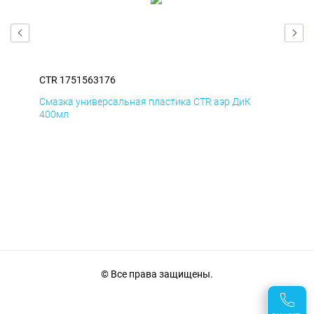
CTR 1751563176
CTR
Смазка универсальная пластика CTR аэр ДиК
Сма
400мл
40
© Все права защищены.