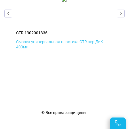
CTR 1302001336
CTR
Смазка универсальная пластика CTR аэр ДиК
Сма
400мл
40
© Все права защищены.