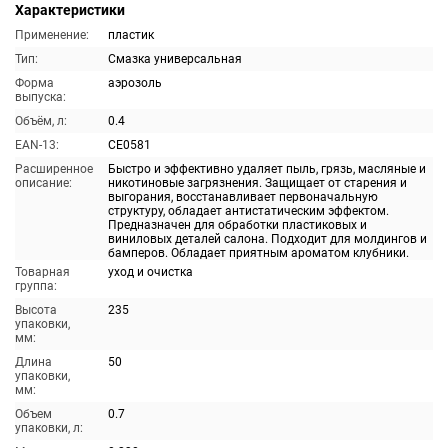
Характеристики
Применение:
пластик
Тип:
Смазка универсальная
Форма
аэрозоль
выпуска:
Объём, л:
0.4
EAN-13:
CE0581
Расширенное
Быстро и эффективно удаляет пыль, грязь, масляные и
описание:
никотиновые загрязнения. Защищает от старения и
выгорания, восстанавливает первоначальную
структуру, обладает антистатическим эффектом.
Предназначен для обработки пластиковых и
виниловых деталей салона. Подходит для молдингов и
бамперов. Обладает приятным ароматом клубники.
Товарная
уход и очистка
группа:
Высота
235
упаковки,
мм:
Длина
50
упаковки,
мм:
Объем
0.7
упаковки, л: