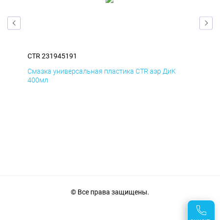
CTR 231945191
CTR
Смазка универсальная пластика CTR аэр ДиК
Сма
400мл
40
© Все права защищены.