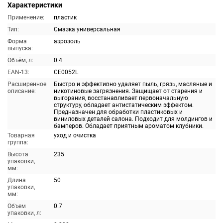
Характеристики
Применение:
пластик
Тип:
Смазка универсальная
Форма
аэрозоль
выпуска:
Объём, л:
0.4
EAN-13:
CE0052L
Расширенное
Быстро и эффективно удаляет пыль, грязь, масляные и
описание:
никотиновые загрязнения. Защищает от старения и
выгорания, восстанавливает первоначальную
структуру, обладает антистатическим эффектом.
Предназначен для обработки пластиковых и
виниловых деталей салона. Подходит для молдингов и
бамперов. Обладает приятным ароматом клубники.
Товарная
уход и очистка
группа:
Высота
235
упаковки,
мм:
Длина
50
упаковки,
мм:
Объем
0.7
упаковки, л: