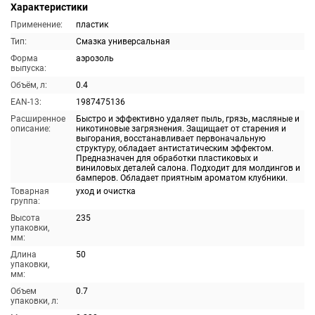
Характеристики
Применение:
пластик
Тип:
Смазка универсальная
Форма
аэрозоль
выпуска:
Объём, л:
0.4
EAN-13:
1987475136
Расширенное
Быстро и эффективно удаляет пыль, грязь, масляные и
описание:
никотиновые загрязнения. Защищает от старения и
выгорания, восстанавливает первоначальную
структуру, обладает антистатическим эффектом.
Предназначен для обработки пластиковых и
виниловых деталей салона. Подходит для молдингов и
бамперов. Обладает приятным ароматом клубники.
Товарная
уход и очистка
группа:
Высота
235
упаковки,
мм:
Длина
50
упаковки,
мм:
Объем
0.7
упаковки, л: