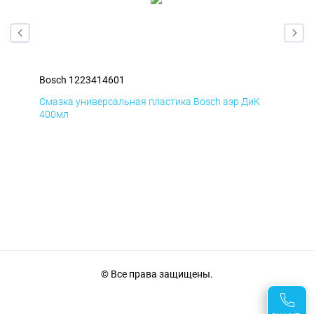
Bosch 1223414601
Bos
Д
Смазка универсальная пластика Bosch аэр ДиК
Сма
400мл
40
© Все права защищены.