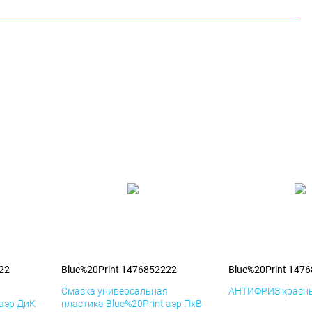
22
Blue%20Print 1476852222
Blue%20Print 147
я
Смазка универсальная
АНТИФРИЗ красны
 аэр ДиК
пластика Blue%20Print аэр ПхВ