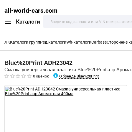
all-world-cars.com
Каталоги
ЛК
Каталоги групп
Ред.каталоги
Wh-каталоги
Carbase
Сторонние к
Blue%20Print
ADH23042
Смазка универсальная пластика Blue%20Print аэр Арома
О бренде Blue%20Print
0 оценок