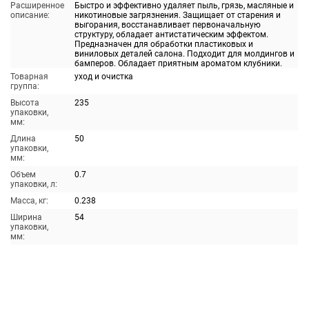
Расширенное
Быстро и эффективно удаляет пыль, грязь, масляные и
описание:
никотиновые загрязнения. Защищает от старения и
выгорания, восстанавливает первоначальную
структуру, обладает антистатическим эффектом.
Предназначен для обработки пластиковых и
виниловых деталей салона. Подходит для молдингов и
бамперов. Обладает приятным ароматом клубники.
Товарная
уход и очистка
группа:
Высота
235
упаковки,
мм:
Длина
50
упаковки,
мм:
Объем
0.7
упаковки, л:
Масса, кг:
0.238
Ширина
54
упаковки,
мм: