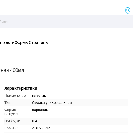
аталоги
Формы
Страницы
тная 400мл
Характеристики
Применение:
пластик
Тип:
Смазка универсальная
Форма
аэрозоль
выпуска:
Объём, л:
0.4
EAN-13:
ADH23042