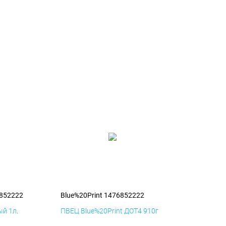
6852222
Blue%20Print 1476852222
й 1л.
ПВЕЦ Blue%20Print ДОТ4 910г