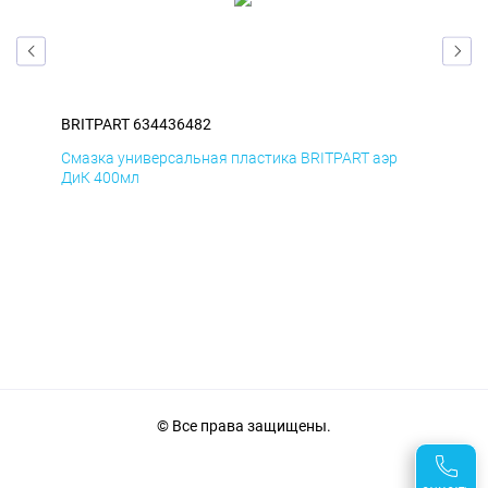
BRITPART 634436482
BRI
Смазка универсальная пластика BRITPART аэр
Сма
ДиК 400мл
ПхВ
© Все права защищены.