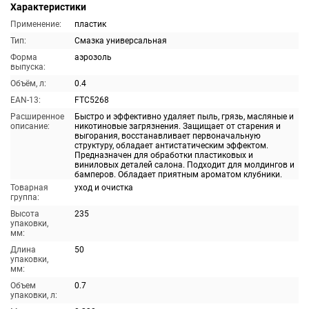
Характеристики
Применение:
пластик
Тип:
Смазка универсальная
Форма
аэрозоль
выпуска:
Объём, л:
0.4
EAN-13:
FTC5268
Расширенное
Быстро и эффективно удаляет пыль, грязь, масляные и
описание:
никотиновые загрязнения. Защищает от старения и
выгорания, восстанавливает первоначальную
структуру, обладает антистатическим эффектом.
Предназначен для обработки пластиковых и
виниловых деталей салона. Подходит для молдингов и
бамперов. Обладает приятным ароматом клубники.
Товарная
уход и очистка
группа:
Высота
235
упаковки,
мм:
Длина
50
упаковки,
мм:
Объем
0.7
упаковки, л: