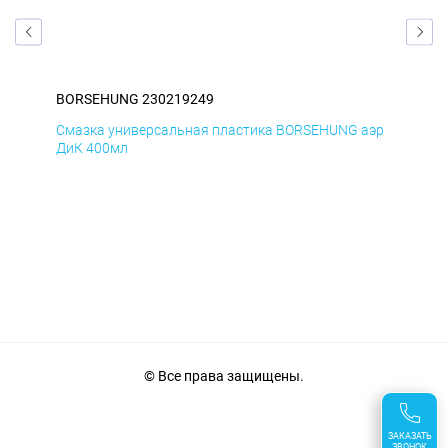
BORSEHUNG 230219249
BO
аэр
Смазка универсальная пластика BORSEHUNG аэр
Сма
ДиК 400мл
ПхВ
© Все права защищены.
ЗАКАЗАТЬ
ЗВОНОК