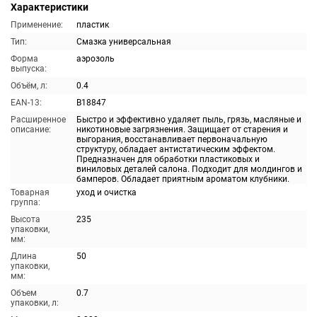
Характеристики
Применение:
пластик
Тип:
Смазка универсальная
Форма
аэрозоль
выпуска:
Объём, л:
0.4
EAN-13:
B18847
Расширенное
Быстро и эффективно удаляет пыль, грязь, масляные и
описание:
никотиновые загрязнения. Защищает от старения и
выгорания, восстанавливает первоначальную
структуру, обладает антистатическим эффектом.
Предназначен для обработки пластиковых и
виниловых деталей салона. Подходит для молдингов и
бамперов. Обладает приятным ароматом клубники.
Товарная
уход и очистка
группа:
Высота
235
упаковки,
мм:
Длина
50
упаковки,
мм:
Объем
0.7
упаковки, л: