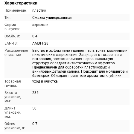
Характеристики
Применение:
пластик
Тип:
Смазка универсальная
Форма
аэрозоль
выпуска:
Объём, л:
0.4
EAN-13:
AMDFF28
Расширенное
Быстро и эффективно удаляет пыль, грязь, масляные и
описание:
никотиновые загрязнения. Защищает от старения и
выгорания, восстанавливает первоначальную
структуру, обладает антистатическим эффектом.
Предназначен для обработки пластиковых и
виниловых деталей салона. Подходит для молдингов и
бамперов. Обладает приятным ароматом клубники.
Товарная
уход и очистка
группа:
Высота
235
упаковки,
мм:
Длина
50
упаковки,
мм:
Объем
0.7
упаковки, л: