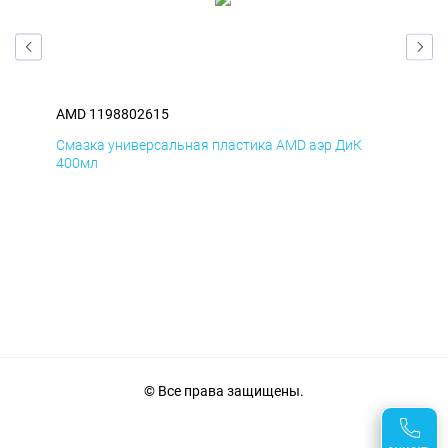
AMD 1198802615
AM
Смазка универсальная пластика AMD аэр ДиК
Сма
400мл
40
© Все права защищены.