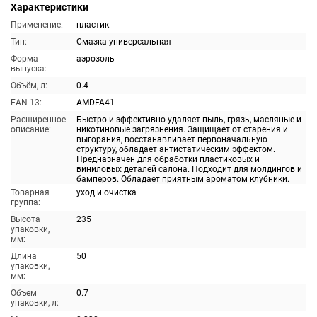
Характеристики
Применение:
пластик
Тип:
Смазка универсальная
Форма
аэрозоль
выпуска:
Объём, л:
0.4
EAN-13:
AMDFA41
Расширенное
Быстро и эффективно удаляет пыль, грязь, масляные и
описание:
никотиновые загрязнения. Защищает от старения и
выгорания, восстанавливает первоначальную
структуру, обладает антистатическим эффектом.
Предназначен для обработки пластиковых и
виниловых деталей салона. Подходит для молдингов и
бамперов. Обладает приятным ароматом клубники.
Товарная
уход и очистка
группа:
Высота
235
упаковки,
мм:
Длина
50
упаковки,
мм:
Объем
0.7
упаковки, л: