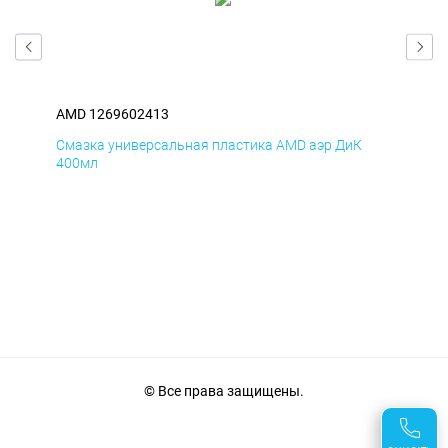
AMD 1269602413
AM
Смазка универсальная пластика AMD аэр ДиК
Сма
400мл
40
© Все права защищены.