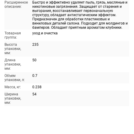
Расширенное
Быстро и эффективно удаляет пыль, грязь, масляные и
описание:
никотиновые загрязнения. Защищает от старения и
выгорания, восстанавливает первоначальную
структуру, обладает антистатическим эффектом.
Предназначен для обработки пластиковых и
виниловых деталей салона. Подходит для молдингов и
бамперов. Обладает приятным ароматом клубники.
Товарная
уход и очистка
группа:
Высота
235
упаковки,
мм:
Длина
50
упаковки,
мм:
Объем
0.7
упаковки, л:
Масса, кг:
0.238
Ширина
54
упаковки,
мм: