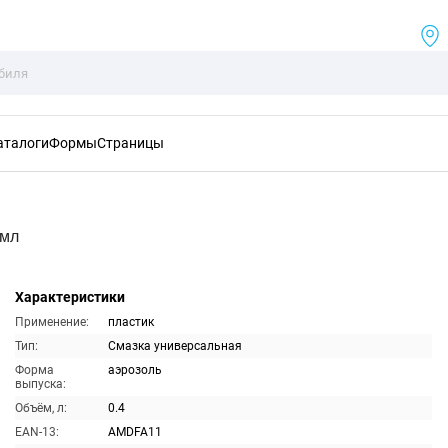
аталоги
Формы
Страницы
0мл
Характеристики
Применение:
пластик
Тип:
Смазка универсальная
Форма
аэрозоль
выпуска:
Объём, л:
0.4
EAN-13:
AMDFA11