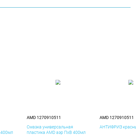
AMD 1270910511
AMD 1270910511
я
Смазка универсальная
АНТИФРИЗ красны
 400мл
пластика AMD аэр ПхВ 400мл