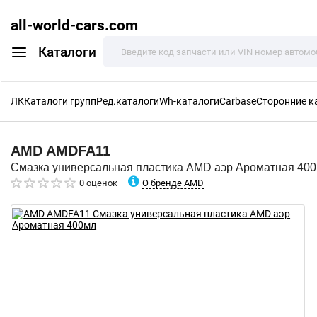
all-world-cars.com
Каталоги
ЛК
Каталоги групп
Ред.каталоги
Wh-каталоги
Carbase
Сторонние к
AMD
AMDFA11
Смазка универсальная пластика AMD аэр Ароматная 40
О бренде AMD
0 оценок