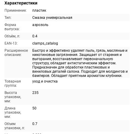
Характеристики
Применение:
пластик
Тип:
Смазка универсальная
Форма
аэрозоль
выпуска:
Объём, л:
0.4
EAN-13:
clamps_catalog
Расширенное
Быстро и эффективно удаляет пыль, грязь, масляные и
описание:
никотиновые загрязнения. Защищает от старения и
выгорания, восстанавливает первоначальную
структуру, обладает антистатическим эффектом.
Предназначен для обработки пластиковых и
виниловых деталей салона. Подходит для молдингов и
бамперов. Обладает приятным ароматом клубники.
Товарная
уход и очистка
группа:
Высота
235
упаковки,
мм:
Длина
50
упаковки,
мм:
Объем
0.7
упаковки, л: