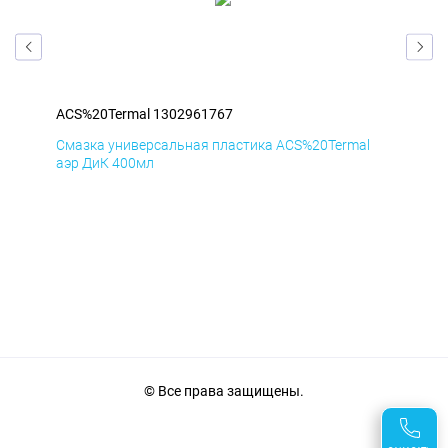
ACS%20Termal 1302961767
ACS
l
Смазка универсальная пластика ACS%20Termal
Сма
аэр ДиК 400мл
аэр
© Все права защищены.