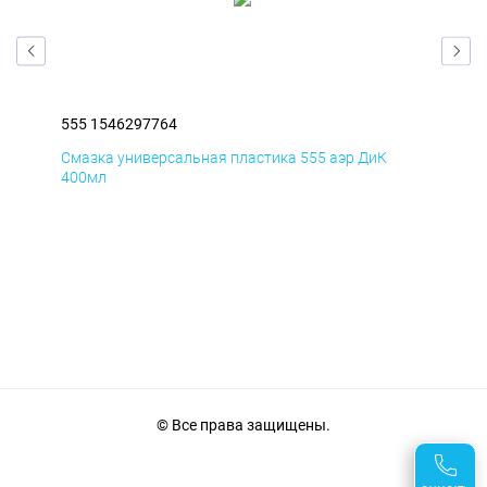
555 1546297764
555
Смазка универсальная пластика 555 аэр ДиК
Сма
400мл
40
© Все права защищены.