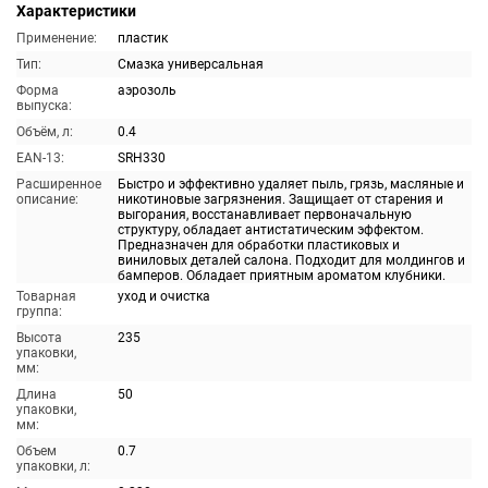
Характеристики
Применение:
пластик
Тип:
Смазка универсальная
Форма
аэрозоль
выпуска:
Объём, л:
0.4
EAN-13:
SRH330
Расширенное
Быстро и эффективно удаляет пыль, грязь, масляные и
описание:
никотиновые загрязнения. Защищает от старения и
выгорания, восстанавливает первоначальную
структуру, обладает антистатическим эффектом.
Предназначен для обработки пластиковых и
виниловых деталей салона. Подходит для молдингов и
бамперов. Обладает приятным ароматом клубники.
Товарная
уход и очистка
группа:
Высота
235
упаковки,
мм:
Длина
50
упаковки,
мм:
Объем
0.7
упаковки, л: