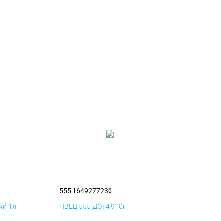
555 1649277230
й 1л.
ПВЕЦ 555 ДОТ4 910г