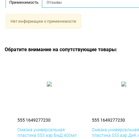
Применимость
Отзывы
Нет информации о применимости
Обратите внимание на сопутствующие товары:
555 1649277230
555 1649277230
Смазка универсальная
Смазка универсальна
пластика 555 аэр БмД 400мл
пластика 555 аэр ДиК