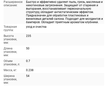
Расширенное
Быстро и эффективно удаляет пыль, грязь, масляные и
описание:
никотиновые загрязнения. Защищает от старения и
выгорания, восстанавливает первоначальную
структуру, обладает антистатическим эффектом.
Предназначен для обработки пластиковых и
виниловых деталей салона. Подходит для молдингов и
бамперов. Обладает приятным ароматом клубники.
Товарная
уход и очистка
группа:
Высота
235
упаковки,
мм:
Длина
50
упаковки,
мм:
Объем
0.7
упаковки, л:
Масса, кг:
0.238
Ширина
54
упаковки,
мм: