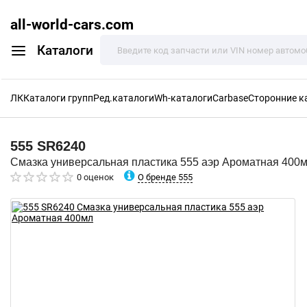
all-world-cars.com
Каталоги
ЛК
Каталоги групп
Ред.каталоги
Wh-каталоги
Carbase
Сторонние к
555
SR6240
Смазка универсальная пластика 555 аэр Ароматная 400
О бренде 555
0 оценок