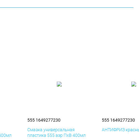
555 1649277230
555 1649277230
я
Смазка универсальная
АНТИФРИЗ красны
 400мл
пластика 555 аэр ПхВ 400мл