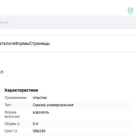
аталоги
Формы
Страницы
мл
Характеристики
Применение:
пластик
Тип:
Смазка универсальная
Форма
аэрозоль
выпуска:
Объём, л:
0.4
EAN-13:
SR6240