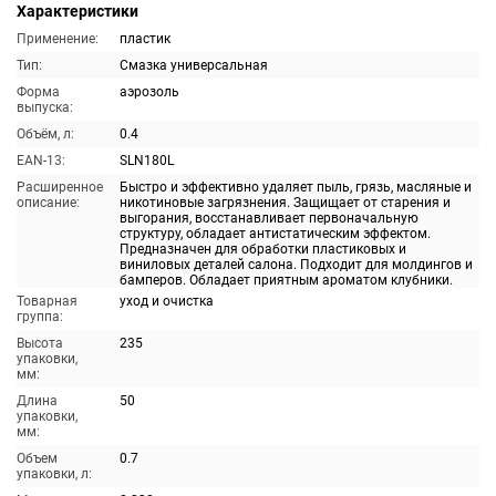
Характеристики
Применение:
пластик
Тип:
Смазка универсальная
Форма
аэрозоль
выпуска:
Объём, л:
0.4
EAN-13:
SLN180L
Расширенное
Быстро и эффективно удаляет пыль, грязь, масляные и
описание:
никотиновые загрязнения. Защищает от старения и
выгорания, восстанавливает первоначальную
структуру, обладает антистатическим эффектом.
Предназначен для обработки пластиковых и
виниловых деталей салона. Подходит для молдингов и
бамперов. Обладает приятным ароматом клубники.
Товарная
уход и очистка
группа:
Высота
235
упаковки,
мм:
Длина
50
упаковки,
мм:
Объем
0.7
упаковки, л: