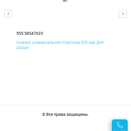
555 58547623
555
Смазка универсальная пластика 555 аэр ДиК
Сма
400мл
40
© Все права защищены.