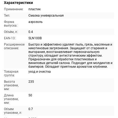
Характеристики
Применение:
пластик
Тип:
Смазка универсальная
Форма
аэрозоль
выпуска:
Объём, л:
0.4
EAN-13:
SLN100B
Расширенное
Быстро и эффективно удаляет пыль, грязь, масляные и
описание:
никотиновые загрязнения. Защищает от старения и
выгорания, восстанавливает первоначальную
структуру, обладает антистатическим эффектом.
Предназначен для обработки пластиковых и
виниловых деталей салона. Подходит для молдингов и
бамперов. Обладает приятным ароматом клубники.
Товарная
уход и очистка
группа:
Высота
235
упаковки,
мм:
Длина
50
упаковки,
мм:
Объем
0.7
упаковки, л: