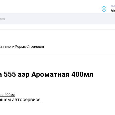
ВЫ
Мо
каталоги
Формы
Страницы
а 555 аэр Ароматная 400мл
ашем автосервисе.