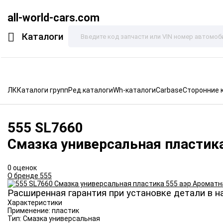
all-world-cars.com
Каталоги
ЛК
Каталоги групп
Ред.каталоги
Wh-каталоги
Carbase
Сторонние 
555
SL7660
Смазка универсальная пластик
0 оценок
О бренде 555
Расширенная гарантия при установке детали в н
Характеристики
Применение:
пластик
Тип:
Смазка универсальная