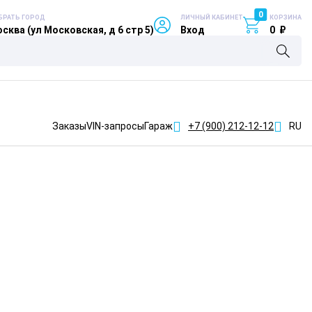
0
БРАТЬ ГОРОД
ЛИЧНЫЙ КАБИНЕТ
КОРЗИНА
сква (ул Московская, д 6 стр 5)
Вход
0
₽
Заказы
VIN-запросы
Гараж
+7 (900)
212-12-12
RU