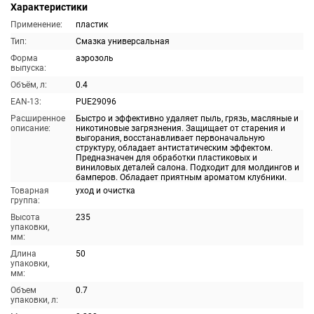
Характеристики
Применение:
пластик
Тип:
Смазка универсальная
Форма
аэрозоль
выпуска:
Объём, л:
0.4
EAN-13:
PUE29096
Расширенное
Быстро и эффективно удаляет пыль, грязь, масляные и
описание:
никотиновые загрязнения. Защищает от старения и
выгорания, восстанавливает первоначальную
структуру, обладает антистатическим эффектом.
Предназначен для обработки пластиковых и
виниловых деталей салона. Подходит для молдингов и
бамперов. Обладает приятным ароматом клубники.
Товарная
уход и очистка
группа:
Высота
235
упаковки,
мм:
Длина
50
упаковки,
мм:
Объем
0.7
упаковки, л: