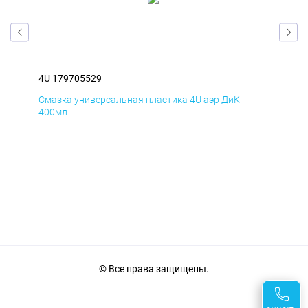
4U 179705529
4U 
Смазка универсальная пластика 4U аэр ДиК
Сма
400мл
40
© Все права защищены.