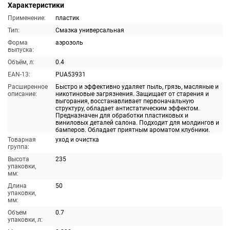
Характеристики
Применение:
пластик
Тип:
Смазка универсальная
Форма
аэрозоль
выпуска:
Объём, л:
0.4
EAN-13:
PUA53931
Расширенное
Быстро и эффективно удаляет пыль, грязь, масляные и
описание:
никотиновые загрязнения. Защищает от старения и
выгорания, восстанавливает первоначальную
структуру, обладает антистатическим эффектом.
Предназначен для обработки пластиковых и
виниловых деталей салона. Подходит для молдингов и
бамперов. Обладает приятным ароматом клубники.
Товарная
уход и очистка
группа:
Высота
235
упаковки,
мм:
Длина
50
упаковки,
мм:
Объем
0.7
упаковки, л: