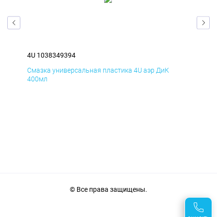
4U 1038349394
4U 
Смазка универсальная пластика 4U аэр ДиК
Сма
400мл
40
© Все права защищены.