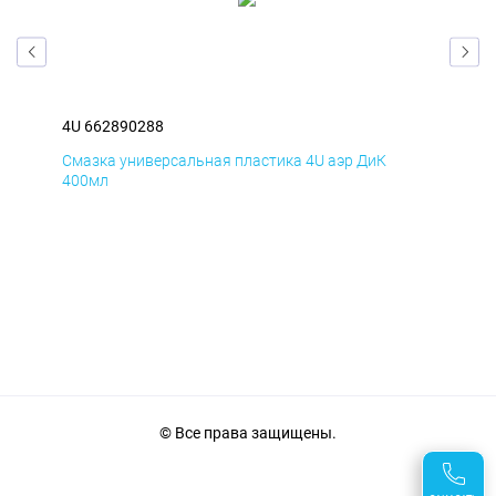
4U 662890288
4U 
Смазка универсальная пластика 4U аэр ДиК
Сма
400мл
40
© Все права защищены.