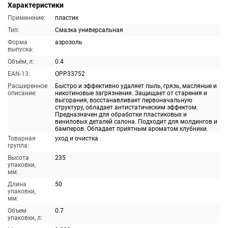
Характеристики
Применение:
пластик
Тип:
Смазка универсальная
Форма
аэрозоль
выпуска:
Объём, л:
0.4
EAN-13:
OPP33752
Расширенное
Быстро и эффективно удаляет пыль, грязь, масляные и
описание:
никотиновые загрязнения. Защищает от старения и
выгорания, восстанавливает первоначальную
структуру, обладает антистатическим эффектом.
Предназначен для обработки пластиковых и
виниловых деталей салона. Подходит для молдингов и
бамперов. Обладает приятным ароматом клубники.
Товарная
уход и очистка
группа:
Высота
235
упаковки,
мм:
Длина
50
упаковки,
мм:
Объем
0.7
упаковки, л: