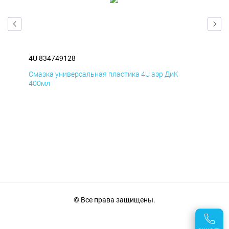
4U 834749128
4U 
Смазка универсальная пластика 4U аэр ДиК
Сма
400мл
40
© Все права защищены.