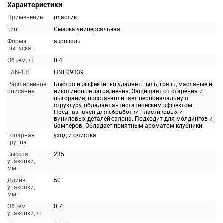
Характеристики
Применение:
пластик
Тип:
Смазка универсальная
Форма
аэрозоль
выпуска:
Объём, л:
0.4
EAN-13:
HNE09339
Расширенное
Быстро и эффективно удаляет пыль, грязь, масляные и
описание:
никотиновые загрязнения. Защищает от старения и
выгорания, восстанавливает первоначальную
структуру, обладает антистатическим эффектом.
Предназначен для обработки пластиковых и
виниловых деталей салона. Подходит для молдингов и
бамперов. Обладает приятным ароматом клубники.
Товарная
уход и очистка
группа:
Высота
235
упаковки,
мм:
Длина
50
упаковки,
мм:
Объем
0.7
упаковки, л: